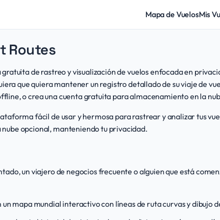
isualize your flight history on
Mapa de Vuelos
Mis V
ht Routes
gratuita de rastreo y visualización de vuelos enfocada en privaci
uiera que quiera mantener un registro detallado de su viaje de vue
line, o crea una cuenta gratuita para almacenamiento en la nub
ataforma fácil de usar y hermosa para rastrear y analizar tus vue
 nube opcional, manteniendo tu privacidad.
ntado, un viajero de negocios frecuente o alguien que está comen
 un mapa mundial interactivo con líneas de ruta curvas y dibujo 