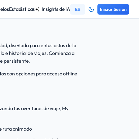
 an interactive world map
uelos
Estadísticas
Insights de IA
ES
Iniciar Sesión
dad, diseñada para entusiastas de la
lo e historial de viajes. Comienza a
e persistente.
los con opciones para acceso offline
zando tus aventuras de viaje, My
de ruta animado