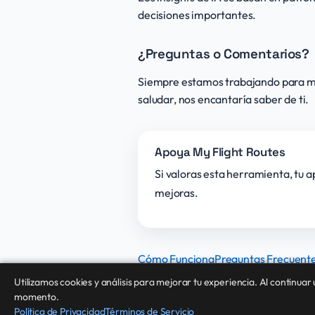
decisiones importantes.
¿Preguntas o Comentarios?
Siempre estamos trabajando para mej
saludar, nos encantaría saber de ti.
Apoya My Flight Routes
Si valoras esta herramienta, tu 
mejoras.
Cómo Funciona
Preguntas Frecuent
Utilizamos cookies y análisis para mejorar tu experiencia. Al continuar
momento.
© 2026 My Flight Routes.
Todos los derechos reservados.
Política de Privacidad
Términos de Servicio