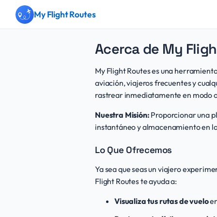
My Flight Routes - Track and v
My Flight Routes
Acerca de My Flig
My Flight Routes es una herramienta 
aviación, viajeros frecuentes y cualq
rastrear inmediatamente en modo off
Nuestra Misión:
Proporcionar una pl
instantáneo y almacenamiento en la
Lo Que Ofrecemos
Ya sea que seas un viajero experime
Flight Routes te ayuda a:
Visualiza tus rutas de vuelo
en