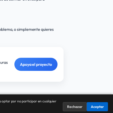
roblema, o simplemente quieres
turas
Apoya el proyecto
s optar por no participar en cualquier
Rechazar
Aceptar
s
Contacto
Política de Privacidad
Términos de Servicio
ES