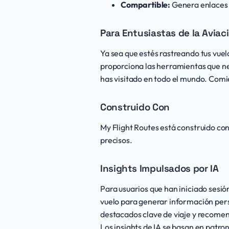
Compartible:
Genera enlaces 
Para Entusiastas de la Aviac
Ya sea que estés rastreando tus vue
proporciona las herramientas que nec
has visitado en todo el mundo. Comi
Construido Con
My Flight Routes está construido con
precisos.
Insights Impulsados por IA
Para usuarios que han iniciado sesi
vuelo para generar información pers
destacados clave de viaje y recomend
Los insights de IA se basan en patro