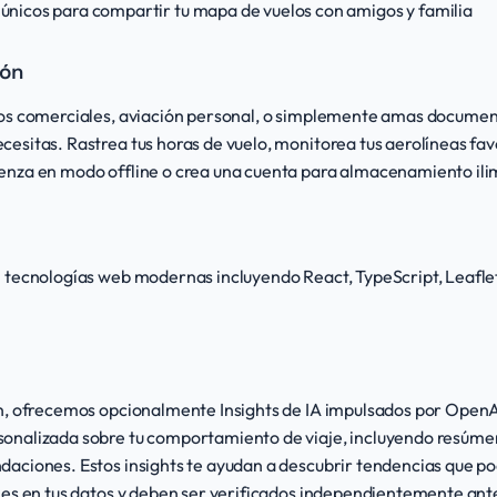
únicos para compartir tu mapa de vuelos con amigos y familia
ión
los comerciales, aviación personal, o simplemente amas documenta
esitas. Rastrea tus horas de vuelo, monitorea tus aerolíneas favo
enza en modo offline o crea una cuenta para almacenamiento ili
 tecnologías web modernas incluyendo React, TypeScript, Leaflet 
ón, ofrecemos opcionalmente Insights de IA impulsados por OpenAI
onalizada sobre tu comportamiento de viaje, incluyendo resúmen
aciones. Estos insights te ayudan a descubrir tendencias que pod
nes en tus datos y deben ser verificados independientemente ante