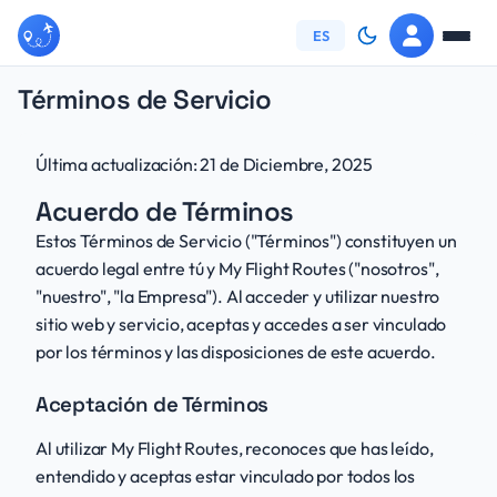
My Flight Routes - Track and v
Cómo Funciona
ES
Términos de Servicio
Preguntas Frecuentes
Última actualización: 21 de Diciembre, 2025
Acerca de
Acuerdo de Términos
Contacto
Estos Términos de Servicio ("Términos") constituyen un
acuerdo legal entre tú y My Flight Routes ("nosotros",
Política de Privacidad
"nuestro", "la Empresa"). Al acceder y utilizar nuestro
sitio web y servicio, aceptas y accedes a ser vinculado
por los términos y las disposiciones de este acuerdo.
Términos de Servicio
Aceptación de Términos
Iniciar Sesión
Al utilizar My Flight Routes, reconoces que has leído,
entendido y aceptas estar vinculado por todos los