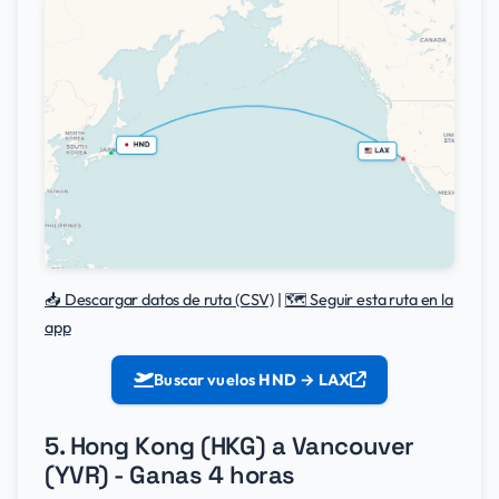
📥 Descargar datos de ruta (CSV)
|
🗺️ Seguir esta ruta en la
app
Buscar vuelos
HND → LAX
5. Hong Kong (HKG) a Vancouver
(YVR) - Ganas 4 horas