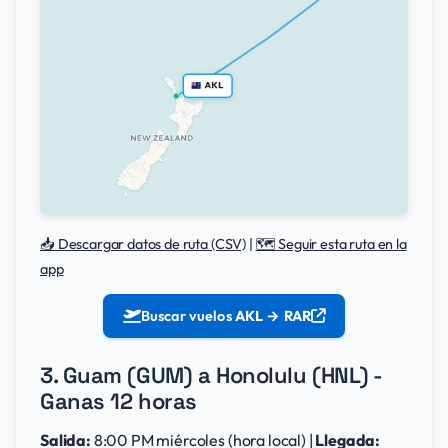
📥 Descargar datos de ruta (CSV)
|
🗺️ Seguir esta ruta en la
app
Buscar vuelos
AKL → RAR
3. Guam (GUM) a Honolulu (HNL) -
Ganas 12 horas
Salida:
8:00 PM miércoles (hora local) |
Llegada: