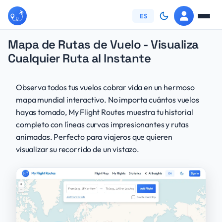
My Flight Routes - Track and v
Cómo Funciona
ES
Mapa de Rutas de Vuelo - Visualiza
Preguntas Frecuentes
Cualquier Ruta al Instante
Acerca de
Observa todos tus vuelos cobrar vida en un hermoso
mapa mundial interactivo. No importa cuántos vuelos
Contacto
hayas tomado, My Flight Routes muestra tu historial
completo con líneas curvas impresionantes y rutas
Política de Privacidad
animadas. Perfecto para viajeros que quieren
visualizar su recorrido de un vistazo.
Términos de Servicio
Iniciar Sesión